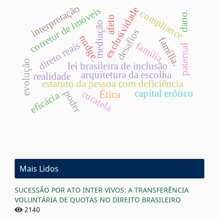
interpretação
exclusividade
corretor de imóveis
compliance
dano.
afeto
mediação
desafios
nudge.
família.
direto reais
família
paternal
evolução
lei brasileira de inclusão
arquitetura da escolha
realidade
estatuto da pessoa com deficiência
capital erótico
curatela
poder
Ética
eficácia
Mais Lidos
SUCESSÃO POR ATO INTER VIVOS: A TRANSFERÊNCIA
VOLUNTÁRIA DE QUOTAS NO DIREITO BRASILEIRO
2140